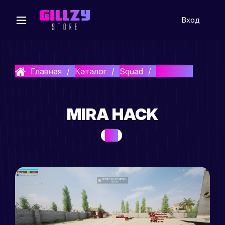
Вход
Главная
Каталог
Squad
Mira Hack
MIRA HACK
HOT