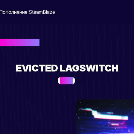
Пополнение Steam
Blaze
Evicted LagSwitch
EVICTED LAGSWITCH
FACIET