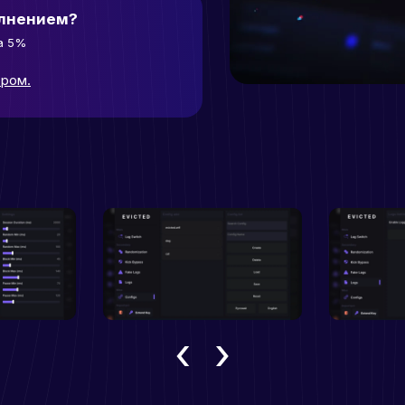
олнением?
а 5%
ором.
‹
›