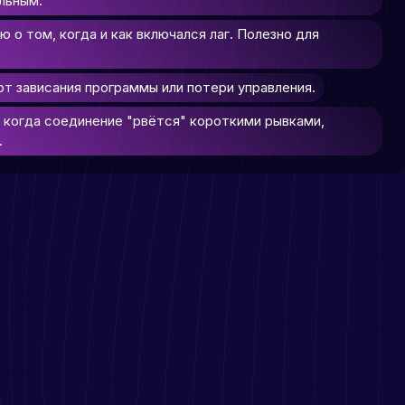
льным.
 о том, когда и как включался лаг. Полезно для
от зависания программы или потери управления.
, когда соединение "рвётся" короткими рывками,
.