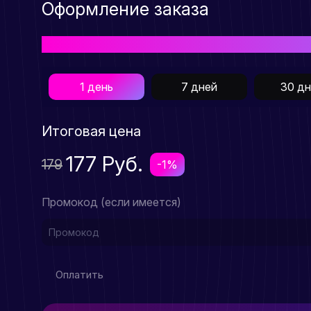
Оформление заказа
Выберите подходящий Вам тарифный план для пр
1 день
7 дней
30 д
Итоговая цена
177 Руб.
179
-1%
Промокод (если имеется)
Оплатить