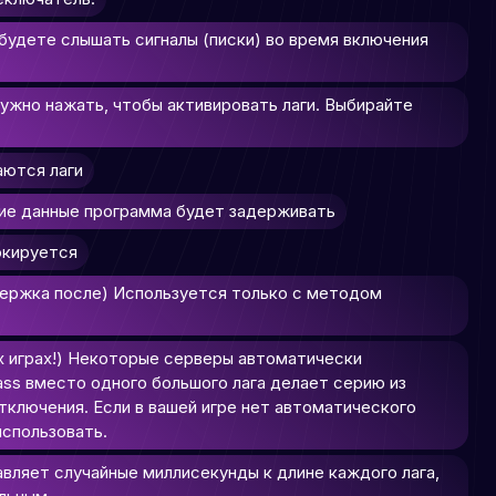
 будете слышать сигналы (писки) во время включения
нужно нажать, чтобы активировать лаги. Выбирайте
аются лаги
Какие данные программа будет задерживать
окируется
Задержка после) Используется только с методом
сех играх!) Некоторые серверы автоматически
ass вместо одного большого лага делает серию из
тключения. Если в вашей игре нет автоматического
использовать.
авляет случайные миллисекунды к длине каждого лага,