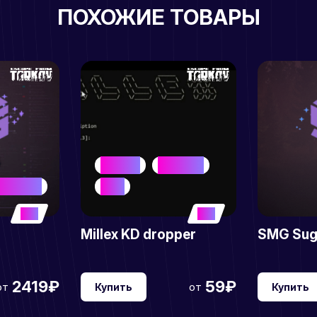
ПОХОЖИЕ ТОВАРЫ
DROPPER
LOW PRICE
ST SELLER
META
5
5
Millex KD dropper
SMG Suga
2419₽
59₽
от
от
Купить
Купить