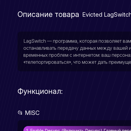
Описание товара
Evicted LagSwitc
LagSwitch — программа, которая позволяет ва
останавливать передачу данных между вашей и
временных проблем с интернетом: ваш персона
«телепортироваться», что может дать преимуще
Функционал:
📂 MISC
1. Enable Desync (Включить Desync) Главный пе