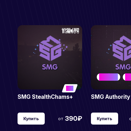
NEW META
BE
5
SMG StealthChams+
SMG Authority
390₽
от
Купить
Купить