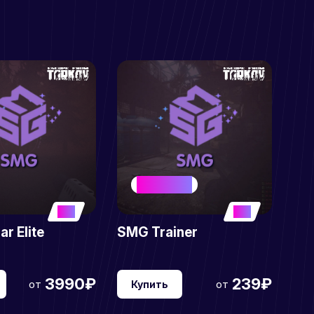
BEST SELLER
5
5
r Elite
SMG Trainer
3990₽
239₽
от
от
Купить