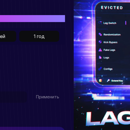
иобретения товара
ней
1 год
Применить