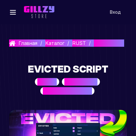
Вход
Главная
Каталог
RUST
Evicted Script
EVICTED SCRIPT
NO RECOIL
FORCE FULL AUTO
AUTO WEAPON DETECTION