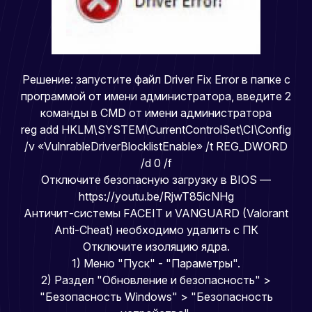
Решение: запустите файл Driver Fix Error в папке с
программой от имени администратора, введите 2
команды в CMD от имени администратора
reg add HKLM\SYSTEM\CurrentControlSet\CI\Config
/v «VulnrableDriverBlocklistEnable» /t REG_DWORD
/d 0 /f
Отключите безопасную загрузку в BIOS —
https://youtu.be/RjwT85icNHg
Античит-системы FACEIT и VANGUARD (Valorant
Anti-Cheat) необходимо удалить с ПК
Отключите изоляцию ядра.
1) Меню "Пуск" - "Параметры".
2) Раздел "Обновление и безопасность" >
"Безопасность Windows" > "Безопасность