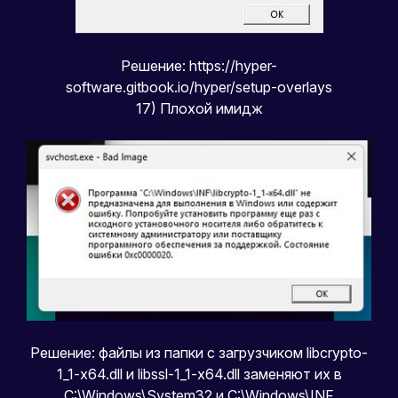
Решение:
https://hyper-
software.gitbook.io/hyper/setup-overlays
17) Плохой имидж
Решение: файлы из папки с загрузчиком libcrypto-
1_1-x64.dll и libssl-1_1-x64.dll заменяют их в
C:\Windows\System32 и C:\Windows\INF