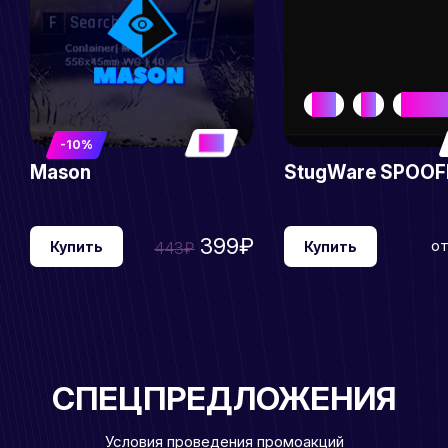
EAC
BE
DELTAF
5
-10%
Mason
StugWare SPOOF
399₽
о
Купить
443₽
Купить
СПЕЦПРЕДЛОЖЕНИЯ
Условия проведения промоакций