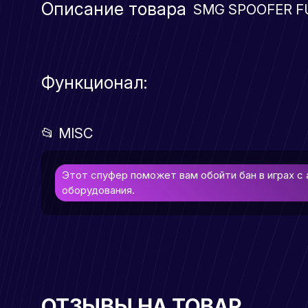
Описание товара
SMG SPOOFER F
Функционал:
📂 MISC
Этот спуфер поможет вам обойти бан в играх с
оборудования.
ОТЗЫВЫ НА ТОВАР