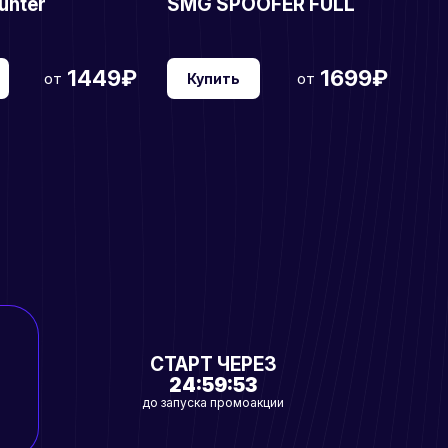
unter
SMG SPOOFER FULL
1449₽
1699₽
от
от
Купить
СТАРТ ЧЕРЕЗ
24:59:51
до запуска промоакции