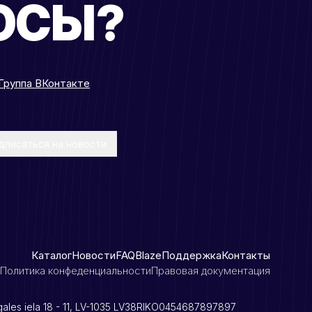
ОСЫ?
Группа ВКонтакте
дписаться на новости
Каталог
Новости
FAQ
Blaze
Поддержка
Контакты
Политика конфеденциальности
Правовая документация
cgales iela 18 - 11, LV-1035 LV38RIKO0454687897897