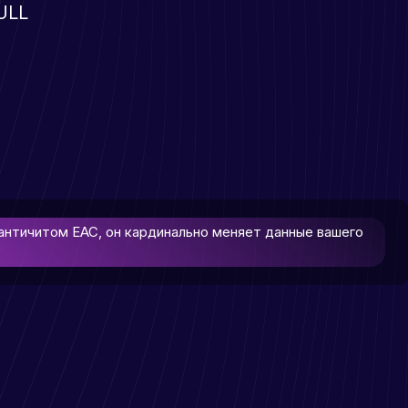
ULL
 античитом EAC, он кардинально меняет данные вашего