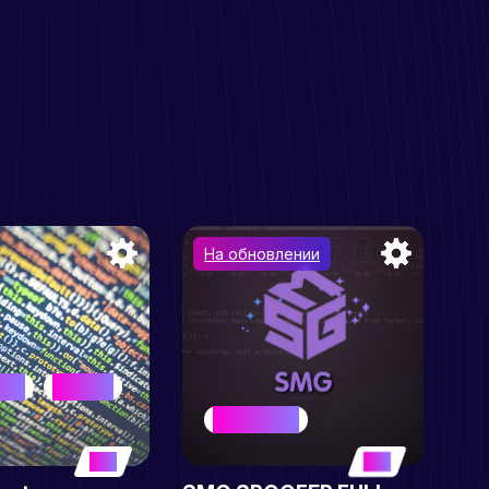
На обновлении
LLER
SPOOFER
BEST SELLER
5
5