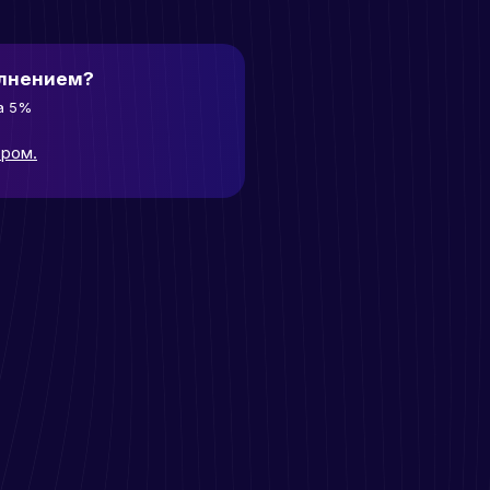
олнением?
а 5%
ором.