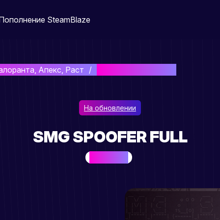
Пополнение Steam
Blaze
алоранта, Апекс, Раст
SMG SPOOFER FULL
На обновлении
SMG SPOOFER FULL
BEST SELLER