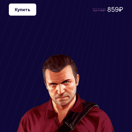
859₽
Купить
1074₽