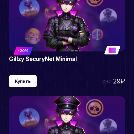
5
-20%
Gillzy SecuryNet Minimal
29₽
Купить
36₽