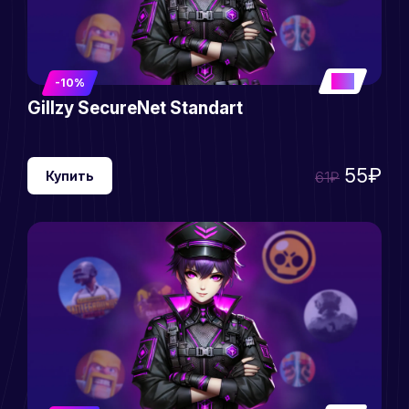
5
-10%
Gillzy SecureNet Standart
55₽
Купить
61₽