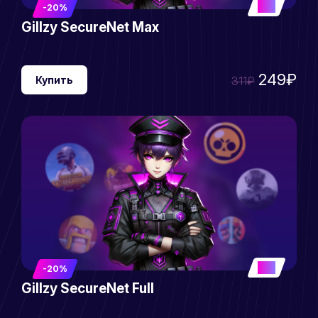
5
-20%
Gillzy SecureNet Max
249₽
Купить
311₽
5
-20%
Gillzy SecureNet Full