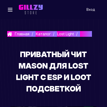
Вход
Главная
Каталог
Lost Light
Mason
ПРИВАТНЫЙ ЧИТ
MASON ДЛЯ LOST
LIGHT С ESP И LOOT
ПОДСВЕТКОЙ