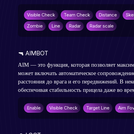
Visible Check
Team Check
Distance
Ske
Zombie
Line
Radar
Radar scale
🔫 AIMBOT
AIM — это функция, которая позволяет максим
может включать автоматическое сопровождение
расстояния до врага и его передвижений. В не
обеспечивая стабильность прицела даже во вре
Enable
Visible Check
Target Line
Aim Fo