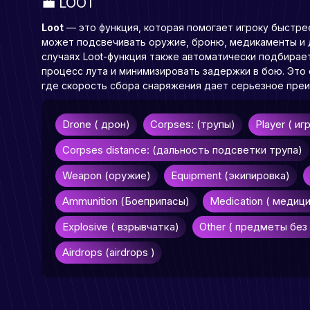
💼 LOOT
Loot
— это функция, которая помогает игроку быстре
может подсвечивать оружие, броню, медикаменты и д
случаях Loot-функция также автоматически подбирае
процесс лута и минимизировать задержки в бою. Это
где скорость сбора снаряжения дает серьезное пре
Drone ( дрон)
Corpses: (трупы)
Player ( иг
Corpses distance: (дальность подсветки трупа)
Weapon (оружие)
Equipment (экипировка)
Ammunition (Боеприпасы)
Medication ( медиц
Explosive ( взрывчатка)
Other ( предметы без
Airdrops (аirdrops )