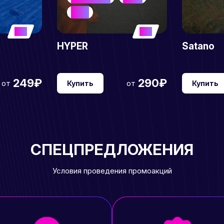
SCUM
5
5
HYPER
Satano
249₽
290₽
от
от
Купить
Купить
СПЕЦПРЕДЛОЖЕНИЯ
Условия проведения промоакций