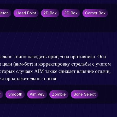
leton
Head Point
2D Box
3D Box
Corner Box
ально точно наводить прицел на противника. Она
 цели (аим-бот) и корректировку стрельбы с учетом
которых случаях AIM также снижает влияние отдачи,
мя продолжительного огня.
v
Smooth
Aim Key
Zombie
Bone Select