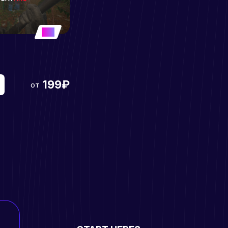
5
199₽
от