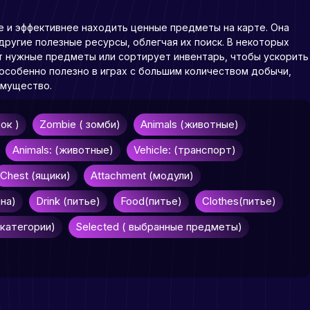
е и эффективнее находить ценные предметы на карте. Она
ругие полезные ресурсы, облегчая их поиск. В некоторых
т нужные предметы или сортирует инвентарь, чтобы ускорить
 особенно полезно в играх с большим количеством добычи,
имущество.
рок )
Zombie ( зомби)
Animals (животные)
Animals: (животные)
Vehicle: (транспорт)
Chest (ящики)
Attachment (модули)
ина)
Drink (питье)
Food(питье)
Clothes(питье)
 категории)
Selected ( выбранные предметы)