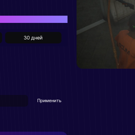
иобретения товара
30 дней
Применить