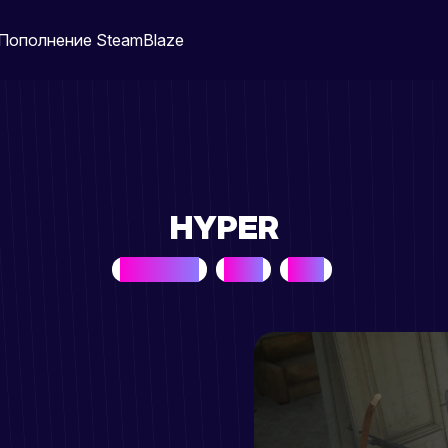
Пополнение Steam
Blaze
HYPER
BEST SELLER
HYPER
SCUM