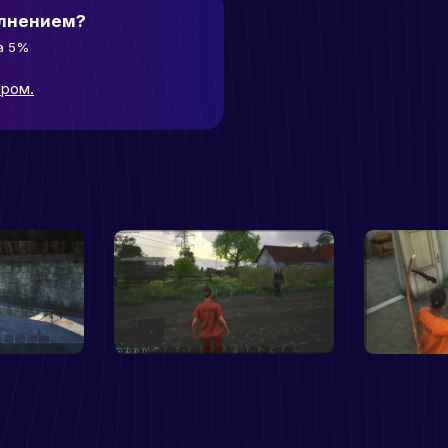
олнением?
а 5%
ором.