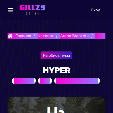
Вход
Главная
Каталог
Arena Breakout
HYPER
На обновлении
HYPER
BEST SELLER
HYPER
ARENA BREAKOUT: INFINITE