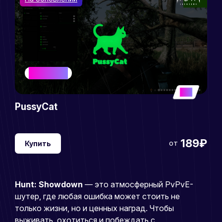
BEST SELLER
5
PussyCat
189₽
от
Купить
Hunt: Showdown
— это атмосферный PvPvE-
шутер, где любая ошибка может стоить не
только жизни, но и ценных наград. Чтобы
выживать, охотиться и побеждать с