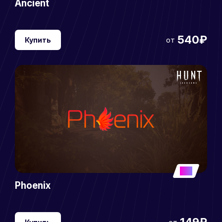
Ancient
540₽
от
Купить
5
Phoenix