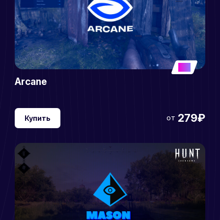
5
Arcane
279₽
от
Купить