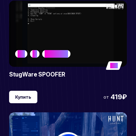
EAC
BE
DELTAFORCE
5
StugWare SPOOFER
419₽
от
Купить