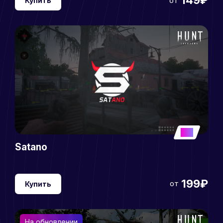
149₽
от
Купить
5
Satano
199₽
от
Купить
На обновлении