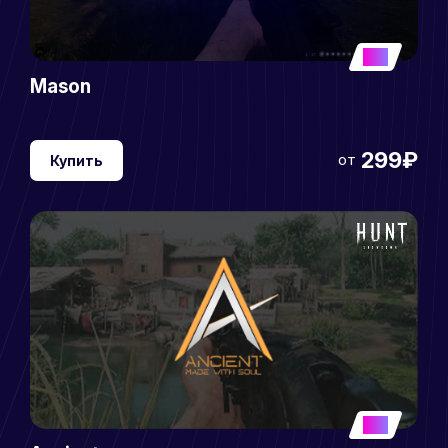
5
Mason
299₽
от
Купить
5