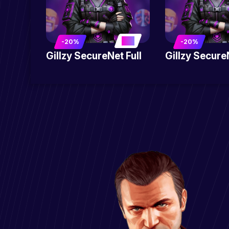
5
-20%
-20%
Gillzy SecureNet Full
Gillzy Secur