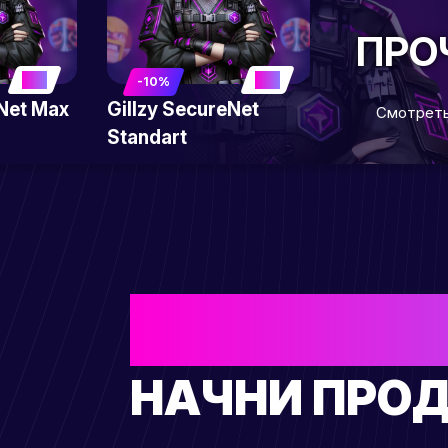
ПРО
5
5
-10%
eNet Max
Gillzy SecureNet
Смотреть
Standart
ЕСТЬ СВ
НАЧНИ ПРОД