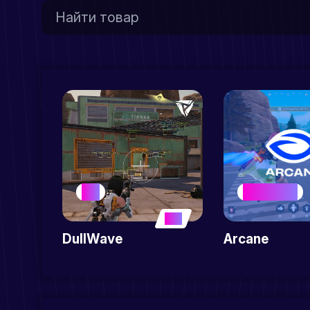
HOT
BEST SELLER
5
DullWave
Arcane