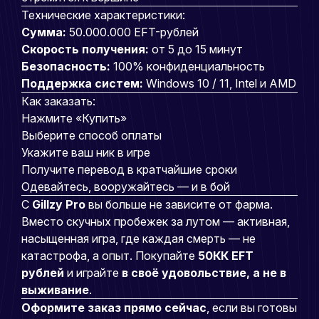
Технические характеристики:
Сумма:
50.000.000 EFT-рублей
Скорость получения:
от 5 до 15 минут
Безопасность:
100% конфиденциальность
Поддержка систем:
Windows 10 / 11, Intel и AMD
Как заказать:
Нажмите «Купить»
Выберите способ оплаты
Укажите ваш ник в игре
Получите перевод в кратчайшие сроки
Одевайтесь, вооружайтесь — и в бой
С
Gillzy Pro
вы больше не зависите от фарма.
Вместо скучных пробежек за лутом — активная,
насыщенная игра, где каждая смерть — не
катастрофа, а опыт. Покупайте
50КК EFT
рублей
и играйте
в своё удовольствие, а не в
выживание
.
Оформите заказ прямо сейчас
, если вы готовы