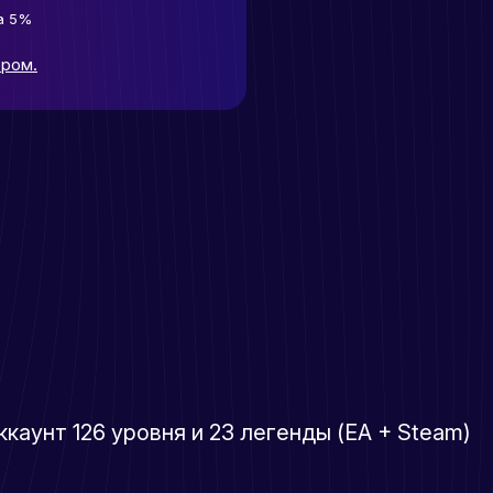
а 5%
ором.
ккаунт 126 уровня и 23 легенды (EA + Steam)