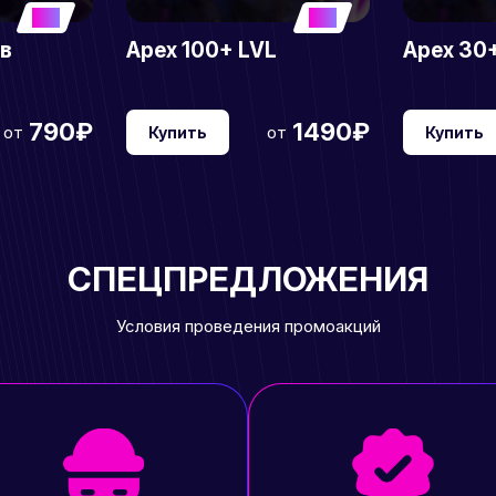
5
5
ов
Apex 100+ LVL
Apex 30
790₽
1490₽
от
от
Купить
Купить
СПЕЦПРЕДЛОЖЕНИЯ
Условия проведения промоакций