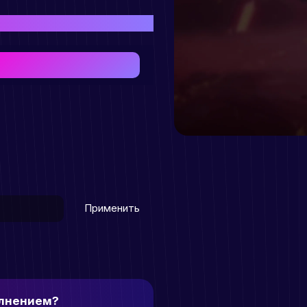
иобретения товара
Применить
олнением?