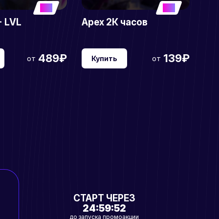
5
5
+ LVL
Apex 2К часов
489₽
139₽
от
от
Купить
СТАРТ ЧЕРЕЗ
24:59:51
до запуска промоакции