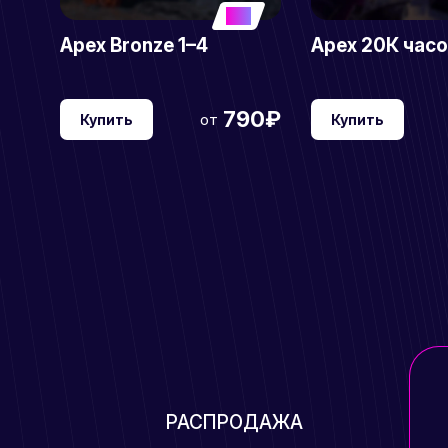
5
Apex Bronze 1–4
Apex 20К час
790₽
от
Купить
Купить
РАСПРОДАЖА