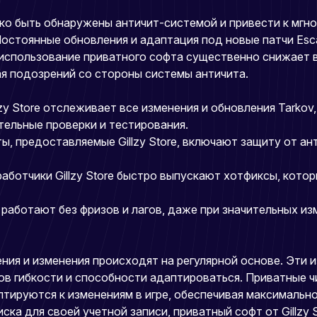
егко быть обнаружены античит-системой и привести к мг
остоянные обновления и адаптация под новые патчи Esca
 использование приватного софта существенно снижает в
ая подозрений со стороны системы античита.
llzy Store отслеживает все изменения и обновления Tarko
тельные проверки и тестирования.
иты, предоставляемые Gillzy Store, включают защиту от а
работчики Gillzy Store быстро выпускают хотфиксы, кото
 работают без фризов и лагов, даже при значительных из
ения и изменения происходят на регулярной основе. Эти 
оков гибкости и способности адаптироваться. Приватные 
птируются к изменениям в игре, обеспечивая максимальн
ка для своей учетной записи, приватный софт от Gillzy 