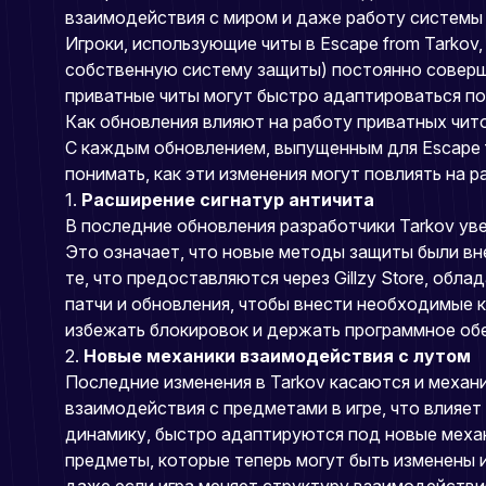
взаимодействия с миром и даже работу системы 
Игроки, использующие читы в Escape from Tarkov,
собственную систему защиты) постоянно соверше
приватные читы могут быстро адаптироваться по
Как обновления влияют на работу приватных чит
С каждым обновлением, выпущенным для Escape fr
понимать, как эти изменения могут повлиять на 
1.
Расширение сигнатур античита
В последние обновления разработчики Tarkov ув
Это означает, что новые методы защиты были вне
те, что предоставляются через Gillzy Store, о
патчи и обновления, чтобы внести необходимые к
избежать блокировок и держать программное обе
2.
Новые механики взаимодействия с лутом
Последние изменения в Tarkov касаются и механ
взаимодействия с предметами в игре, что влияет
динамику, быстро адаптируются под новые механ
предметы, которые теперь могут быть изменены 