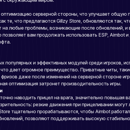
ия с окружающим миром.
т оптимизацию серверной стороны, что улучшает общую п
ак те, что предлагаются Gillzy Store, обновляются так,
т на любые проблемы, возникающие после обновлений, и
о позволяет вам продолжать использовать ESP, Aimbot и
офта.
амых популярных и эффективных модулей среди игроков, и
 что дает огромное преимущество. Приватные читы, такие 
 фризов даже после изменений на серверной стороне игр
рная оптимизация затронет производительность игры.
и
точно наводить прицел на врага, значительно повышая в
зрительность: резкие движения при прицеливании могут 
y Store тщательно прорабатываются, чтобы Aimbot работа
бновлений, позволяют поддерживать высокую стабильност