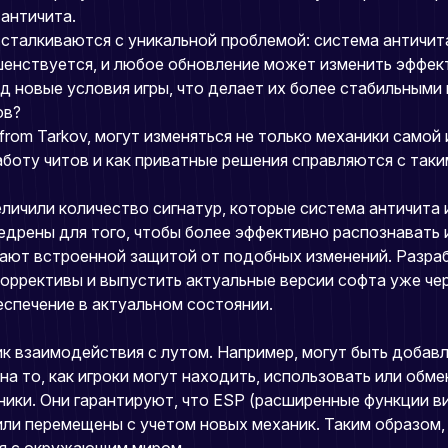
античита.
 сталкиваются с уникальной проблемой: система античита
нствуется, и любое обновление может изменить эффекти
д новые условия игры, что делает их более стабильными
ов?
om Tarkov, могут изменяться не только механики самой 
работу читов и как приватные решения справляются с так
еличили количество сигнатур, которые система античита 
дрены для того, чтобы более эффективно распознавать и
бладают встроенной защитой от подобных изменений. Раз
оррективы и выпустить актуальные версии софта уже чер
спечение в актуальном состоянии.
ик взаимодействия с лутом. Например, могут быть добав
 на то, как игроки могут находить, использовать или обм
ики. Они гарантируют, что ESP (расширенные функции в
или перемещены с учетом новых механик. Таким образом,