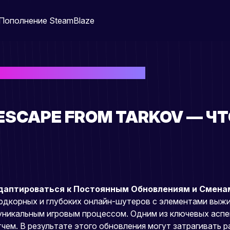
Пополнение Steam
Blaze
cape from Tarkov — что важно знать
ESCAPE FROM TARKOV — Ч
 Адаптироваться к Постоянным Обновлениям и Смена
хардкорных и глубоких онлайн-шутеров с элементами выж
уникальным игровым процессом. Одним из ключевых аспек
ем. В результате этого обновления могут затрагивать ра