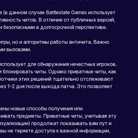
 (в данном случае Battlestate Games использует
вность читов. В отличие от публичных версий,
 и безопасными в долгосрочной перспективе.
игры, но и алгоритмы работы античита. Важно
ими вызовами.
использует для обнаружения нечестных игроков.
 блокировать читы. Однако приватные читы, как
работчики этих решений тщательно отслеживают
ез 1–2 дня после выхода патча. Это позволяет
лены новые способы получения или
енивать предметы. Приватные читы, учитывая эту
изуализации) продолжат показывать вам лут и
 вы не теряете доступа к важной информации,