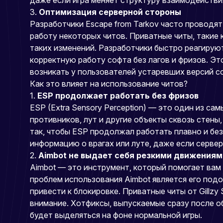
даже если игра меняет структуру взаимодейств
3.
Оптимизация серверной стороны
Разработчики Escape from Tarkov часто проводя
работу некоторых читов. Приватные читы, такие к
таких изменений. Разработчики быстро реагирую
корректную работу софта без лагов и фризов. Эт
возникать у пользователей устаревших версий с
Как это влияет на использование читов?
1.
ESP продолжает работать без фризов
ESP (Extra Sensory Perception) — это один из с
противников, лут и другие объекты сквозь стены,
так, чтобы ESP продолжал работать плавно и без
информацию о врагах или луте, даже если серве
2.
Aimbot не выдает себя резкими движениям
Aimbot — это инструмент, который помогает вам 
проблем использования Aimbot является его подо
привести к блокировке. Приватные читы от Gillz
внимание. Хотфиксы, выпускаемые сразу после о
будет выделяться на фоне нормальной игры.