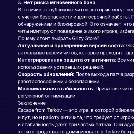
3.
Нет риска мгновенного бана
В отличие от публичных читов, которые могут л
с учетом безопасности и долгосрочной работы. П
обнаружением и блокировкой. Это означает, что
читы имитируют поведение живого игрока, избег
Почему стоит выбрать Gillzy Store?
Актуальные и проверенные версии софта
: Gi
актуальные версии читов, которые проходят тща
Интегрированная защита от античита
: Все ч
использования устаревших решений.
Скорость обновлений
: После выхода патча раз
работоспособными и безопасными.
Максимальная стабильность
: Приватные читы
регулярной оптимизации.
Заключение
Escape from Tarkov — это игра, в которой обновл
и лут, но и работу античита, что требует от игр
и стабильность даже при частых патчах. Они ада
хотите продолжать доминировать в Tarkov без рис