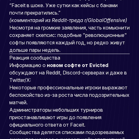
“Faceit в шоке. Уже сутки как кейсы с банами
почти прекратились.”
(комментарий из Reddit-треда r/GlobalOffensive)
Несмотря на громкие заявления, часть комьюнити
сохраняет скепсис: подобные "революционные"
софты появляются каждый год, но редко живут
дольше пары недель.
Реакция сообщества
Информацию о
новом софте от Evicted
обсуждают на Reddit, Discord-серверах и даже в
Twitter/X:
Некоторые профессиональные игроки выражают
беспокойство из-за роста числа подозрительных
матчей.
Администраторы небольших турниров
приостанавливают игры до появления
официального ответа от Faceit.
Сообщества делятся списками подозреваемых