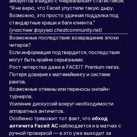
аккаунтов и видео с «нереальной» статистикой.
“Я не верю, что Faceit упустили такую дыру.
Возможно, это просто удачная подделка под
стандартные краши и баги клиента.”
(участник форума cheatcommunity.net)
Возможные последствия: возвращение эпохи
читеров?
Если информация подтвердится, последствия
могут быть крайне серьёзными:
Рост читерства даже в FACEIT Premium-лигах.
Потеря доверия к матчмейкингу и системе
рангов.
Возможные отмены или переносы онлайн-
турниров.
Усиление дискуссий вокруг необходимости
аппаратных античитов.
Особенно тревожит тот факт, что
обход
античита Faceit AC
наблюдается и в матчах с
ручной проверкой — а это уже выходит за