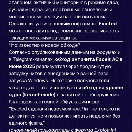
эталоном: активный мониторинг в режиме ядра,
ручная модерация, постоянные обновления и
молниеносные реакции на попытки взлома.
Однако ситуация с
новым софтом от Evicted
может поставить под сомнение эффективность
текущих механизмов защиты.
Что известно о новом обходе?
Согласно опубликованным данным на форумах и
в Telegram-каналах,
обход античита Faceit AC в
июне 2025
реализуется через продвинутую
загрузку читов с внедрением в ранней фазе
запуска Windows. Некоторые пользователи
утверждают, что используется
обход на уровне
ядра (kernel-mode)
с защитой от обнаружения
благодаря кастомной обфускации кода.
“Evicted сделали невозможное. Чит не только не
детектится, но и позволяет играть неделями без
единого флага.”
(анонимный пользователь с форума Exploit.in)