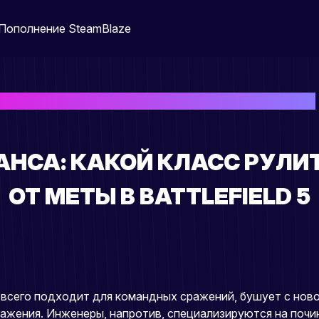
Пополнение Steam
Blaze
ой класс рулит и как не отставать от меты в Battlefield 5
НСА: КАКОЙ КЛАСС РУЛИТ
ОТ МЕТЫ В BATTLEFIELD 5
учше всего подходит для командных сражений, бушует с н
ажения. Инженеры, напротив, специализируются на почин