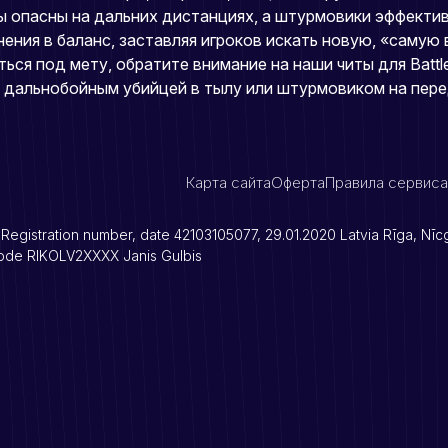
ы опасны на дальних дистанциях, а штурмовики эффекти
ения в баланс, заставляя игроков искать новую, «самую
ся под мету, обратите внимание на наши читы для Battle
 дальнобойным убийцей в тылу или штурмовиком на пер
Карта сайта
Оферта
Правила сервиса
Registration number, date 42103105077, 29.01.2020 Latvia Rīga, Nī
ode RIKOLV2XXXX Janis Gulbis