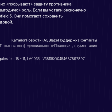
вно «прорывают» защиту противника.
 выгодную» роль. Если вы устали бесконечно
field 5. Они помогают сохранить
едовой.
Каталог
Новости
FAQ
Blaze
Поддержка
Контакты
Политика конфеденциальности
Правовая документация
cgales iela 18 - 11, LV-1035 LV38RIKO0454687897897