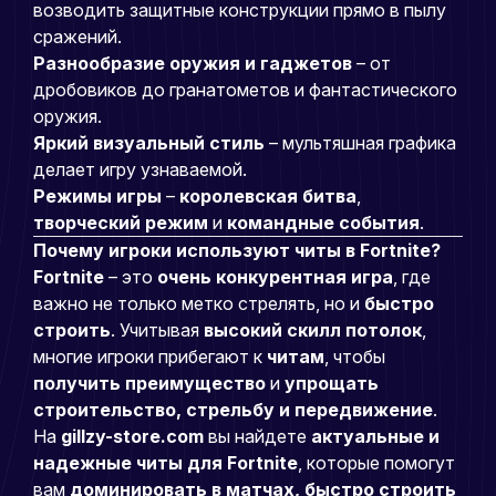
возводить защитные конструкции прямо в пылу
сражений.
Разнообразие оружия и гаджетов
– от
дробовиков до гранатометов и фантастического
оружия.
Яркий визуальный стиль
– мультяшная графика
делает игру узнаваемой.
Режимы игры
–
королевская битва
,
творческий режим
и
командные события
.
Почему игроки используют читы в Fortnite?
Fortnite
– это
очень конкурентная игра
, где
важно не только метко стрелять, но и
быстро
строить
. Учитывая
высокий скилл потолок
,
многие игроки прибегают к
читам
, чтобы
получить преимущество
и
упрощать
строительство, стрельбу и передвижение
.
На
gillzy-store.com
вы найдете
актуальные и
надежные читы для Fortnite
, которые помогут
вам
доминировать в матчах, быстро строить